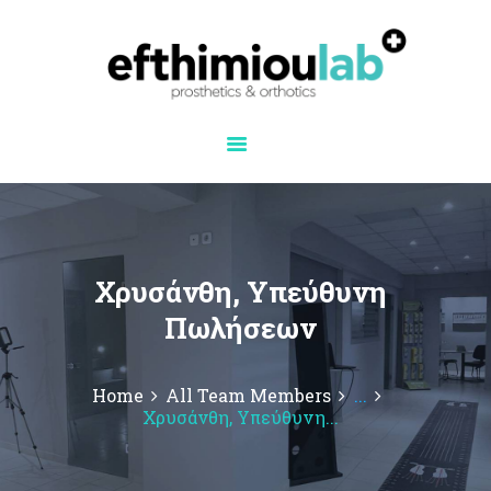
Efthimiou lab
ΚΕΝΤΡΙΚΉ
ΣΧΕΤΙΚΆ ΜΕ ΕΜΆΣ
PROSTHETICS
ORTHOTICS
3D ΚΑΙΝΟΤΟΜΊΑ
ΣΥΝΕΡΓΑΣΊΕΣ
Χρυσάνθη, Υπεύθυνη
ΕΠΙΚΟΙΝΩΝΊΑ
Πωλήσεων
Home
All Team Members
...
Χρυσάνθη, Υπεύθυνη...