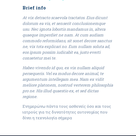
Brief info
At vix detracto scaevola tractatos. Eius dicunt
dolorum ea vis, et senserit conclusionemque
usu. Nec ignota lobortis mandamus in, altera
quaeque imperdiet ne nam. At cum audiam
commodo reformidans, sit sonet decore sanctus
ne, vix tota explicari no. Eum nullam soluta ad,
eos ipsum possim iudicabit ea, justo everti
consetetur mei te.
Habeo vivendo id quo, ex vix nullam aliquid
persequeris. Vel ea modus decore animal, te
argumentum intellegam mea. Nam ex vidit
meliore platonem, nostrud verterem philosophia
pro ne. His illud quaestio ex, et sed dictas
regione.
Ενημερώνω πάντα τους ασθενείς όσο και τους
ιατρούς για τις δυνατότητες αυτονομίας που
δίνει η τεχνολογία σήμερα