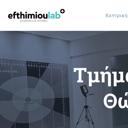
Κεντρική
Τμήμ
Θώ