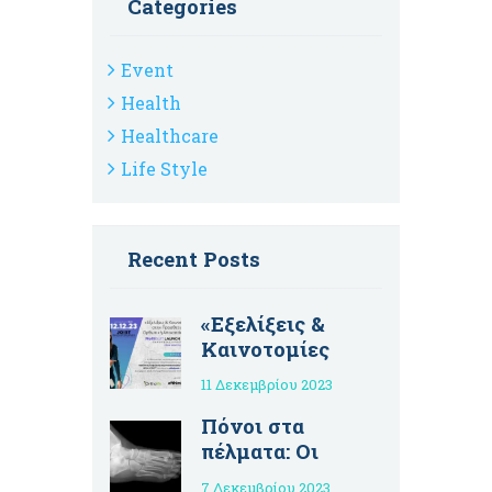
Categories
Event
Health
Healthcare
Life Style
Recent Posts
«Εξελίξεις &
Καινοτομίες
στην Προσθετική
11 Δεκεμβρίου 2023
& Ορθωτική
Αποκατάσταση»
Πόνοι στα
– Εκδήλωση
πέλματα: Οι
παρουσίασης
κοινές αιτίες και
7 Δεκεμβρίου 2023