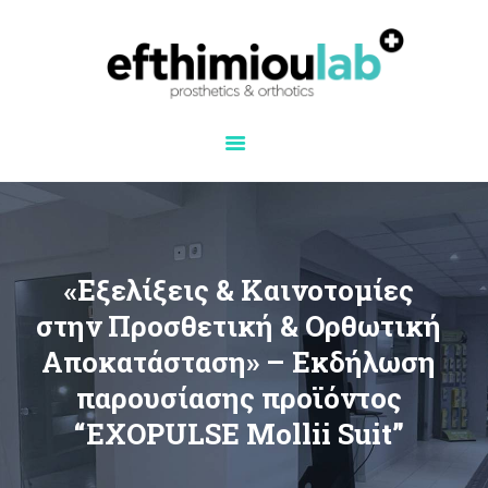
Efthimiou lab
ΚΕΝΤΡΙΚΉ
ΣΧΕΤΙΚΆ ΜΕ ΕΜΆΣ
PROSTHETICS
ORTHOTICS
3D ΚΑΙΝΟΤΟΜΊΑ
ΣΥΝΕΡΓΑΣΊΕΣ
«Εξελίξεις & Καινοτομίες
ΕΠΙΚΟΙΝΩΝΊΑ
στην Προσθετική & Ορθωτική
Αποκατάσταση» – Εκδήλωση
παρουσίασης προϊόντος
“EXOPULSE Mollii Suit”