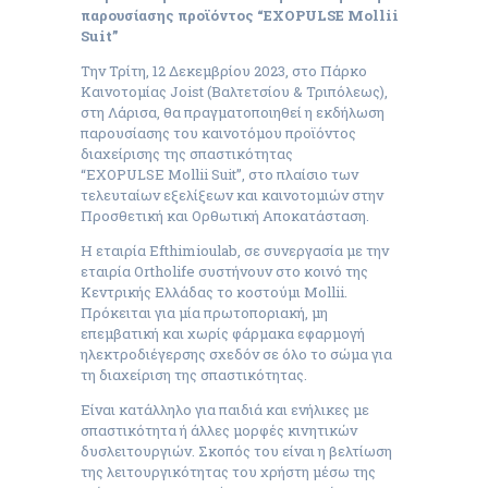
παρουσίασης προϊόντος “EXOPULSE Mollii
Suit”
Την Τρίτη, 12 Δεκεμβρίου 2023, στο Πάρκο
Καινοτομίας Joist (Βαλτετσίου & Τριπόλεως),
στη Λάρισα, θα πραγματοποιηθεί η εκδήλωση
παρουσίασης του καινοτόμου προϊόντος
διαχείρισης της σπαστικότητας
“EXOPULSE Mollii Suit”, στο πλαίσιο των
τελευταίων εξελίξεων και καινοτομιών στην
Προσθετική και Ορθωτική Αποκατάσταση.
Η εταιρία Efthimioulab, σε συνεργασία με την
εταιρία Ortholife συστήνουν στο κοινό της
Κεντρικής Ελλάδας το κοστούμι Mollii.
Πρόκειται για μία πρωτοποριακή, μη
επεμβατική και χωρίς φάρμακα εφαρμογή
ηλεκτροδιέγερσης σχεδόν σε όλο το σώμα για
τη διαχείριση της σπαστικότητας.
Είναι κατάλληλο για παιδιά και ενήλικες με
σπαστικότητα ή άλλες μορφές κινητικών
δυσλειτουργιών. Σκοπός του είναι η βελτίωση
της λειτουργικότητας του χρήστη μέσω της