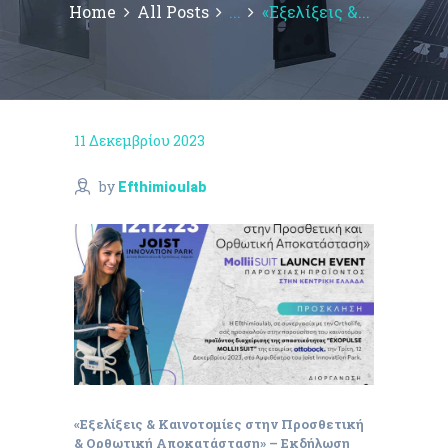
Home
All Posts
...
«Εξελίξεις &...
11 Δεκεμβρίου 2023
by
Efthimioulab
«Εξελίξεις & Καινοτομίες στην Προσθετική
& Ορθωτική Αποκατάσταση» – Εκδήλωση