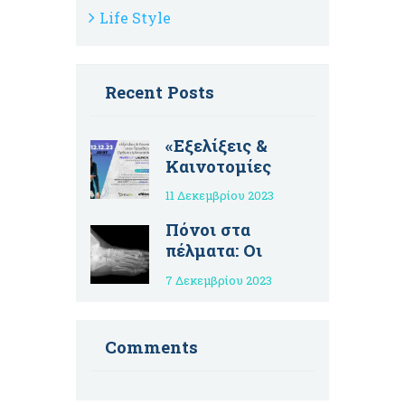
Life Style
Recent Posts
«Εξελίξεις &
Καινοτομίες
στην Προσθετική
11 Δεκεμβρίου 2023
& Ορθωτική
Αποκατάσταση»
Πόνοι στα
– Εκδήλωση
πέλματα: Οι
παρουσίασης
κοινές αιτίες και
7 Δεκεμβρίου 2023
προϊόντος
πώς
“EXOPULSE
αντιμετωπίζοντα
Mollii Suit”
ι
Comments