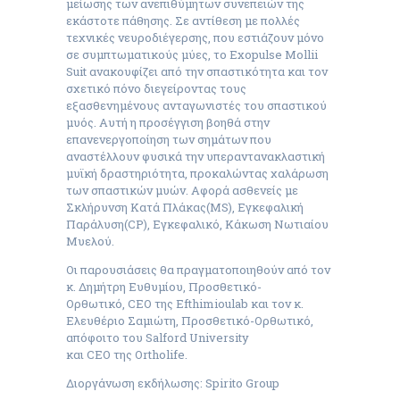
μείωσης των ανεπιθύμητων συνεπειών της
εκάστοτε πάθησης. Σε αντίθεση με πολλές
τεχνικές νευροδιέγερσης, που εστιάζουν μόνο
σε συμπτωματικούς μύες, το Exopulse Mollii
Suit ανακουφίζει από την σπαστικότητα και τον
σχετικό πόνο διεγείροντας τους
εξασθενημένους ανταγωνιστές του σπαστικού
μυός. Αυτή η προσέγγιση βοηθά στην
επανενεργοποίηση των σημάτων που
αναστέλλουν φυσικά την υπεραντανακλαστική
μυϊκή δραστηριότητα, προκαλώντας χαλάρωση
των σπαστικών μυών. Αφορά ασθενείς με
Σκλήρυνση Κατά Πλάκας(MS), Εγκεφαλική
Παράλυση(CP), Εγκεφαλικό, Κάκωση Νωτιαίου
Μυελού.
Οι παρουσιάσεις θα πραγματοποιηθούν από τον
κ. Δημήτρη Ευθυμίου, Προσθετικό-
Ορθωτικό, CEO της Efthimioulab και τον κ.
Ελευθέριο Σαμιώτη, Προσθετικό-Ορθωτικό,
απόφοιτο του Salford University
και CEO της Ortholife.
Διοργάνωση εκδήλωσης: Spirito Group