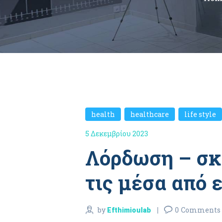
health
healthcare
life style
,
,
5 Δεκεμβρίου 2023
Λόρδωση – σκ
τις μέσα από 
by
0
Comments
Efthimioulab