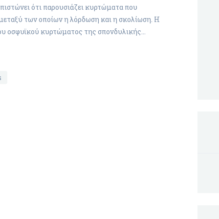
απιστώνει ότι παρουσιάζει κυρτώματα που
 μεταξύ των οποίων η λόρδωση και η σκολίωση. Η
του οσφυϊκού κυρτώματος της σπονδυλικής…
s