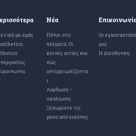
ερισσότερα
Νέα
Επικοινωνί
ετικά με εμάς
Πόνοι στα
Οι εγκαταστάσε
osthetics
πέλματα: Οι
μας
thotics
κοινές αιτίες και
Η Διεύθυνση
νεργασίες
πώς
ικοινωνία
αντιμετωπίζοντα
ι
Λόρδωση –
σκολίωση:
Ξεχωρίστε τις
μέσα από εικόνες