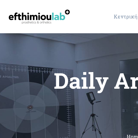
Κεντρική
Daily A
Hom